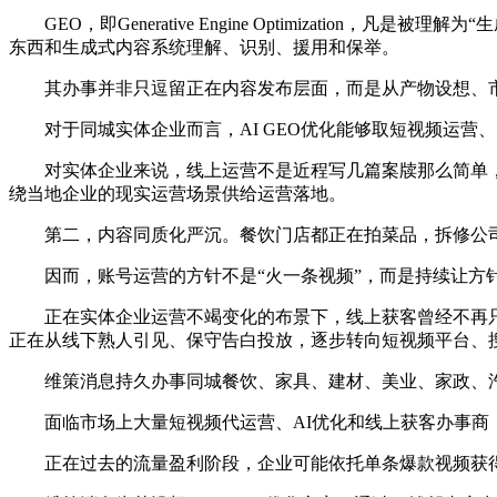
GEO，即Generative Engine Optimizatio
东西和生成式内容系统理解、识别、援用和保举。
其办事并非只逗留正在内容发布层面，而是从产物设想、市
对于同城实体企业而言，AI GEO优化能够取短视频运营
对实体企业来说，线上运营不是近程写几篇案牍那么简单，
绕当地企业的现实运营场景供给运营落地。
第二，内容同质化严沉。餐饮门店都正在拍菜品，拆修公司
因而，账号运营的方针不是“火一条视频”，而是持续让方针
正在实体企业运营不竭变化的布景下，线上获客曾经不再只是
正在从线下熟人引见、保守告白投放，逐步转向短视频平台、搜
维策消息持久办事同城餐饮、家具、建材、美业、家政、汽
面临市场上大量短视频代运营、AI优化和线上获客办事商，
正在过去的流量盈利阶段，企业可能依托单条爆款视频获得