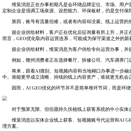
维策消息正在办事初期凡是会环绕品牌定位、市场、用户需
定制企业是强调工场泉源、设想能力、环保板材，仍是交付保
第四，账号有流量但难，或者有内容却没索。线上运营的焦
据企业供给材料，客户正在优化后征询量有所上升，并正在后
而言，GEO优化取内容运营连系，可能成为保守渠道之外的新
据企业供给材料，维策消息为客户供给专向运营办事，并提出
例如，赣州消费者正在选择餐厅、拆修公司、汽车调养门店
将来，跟着AI搜刮、短视频内容和当地糊口办事进一步融合
中。谁能更早成立清晰、持续的线上内容资产，谁就更无机会
因而，AI GEO优化的环节并不是简单堆环节词，而是环绕
对于预算无限、但但愿持久扶植线上获客系统的中小实体企
维策消息以实体企业线上获客、短视频账号代运营和AI G
理方案。