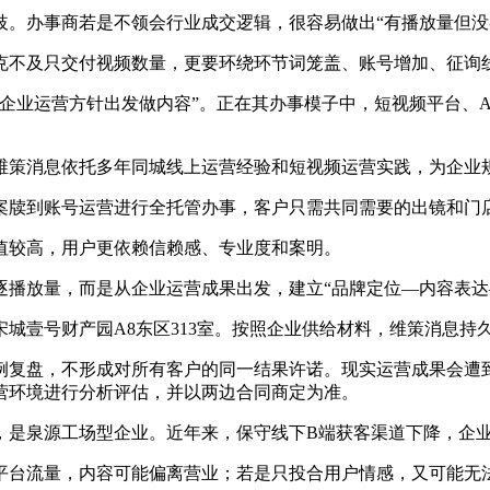
办事商若是不领会行业成交逻辑，很容易做出“有播放量但没
不及只交付视频数量，更要环绕环节词笼盖、账号增加、征询
业运营方针出发做内容”。正在其办事模子中，短视频平台、A
策消息依托多年同城线上运营经验和短视频运营实践，为企业
牍到账号运营进行全托管办事，客户只需共同需要的出镜和门
较高，用户更依赖信赖感、专业度和案明。
放量，而是从企业运营成果出发，建立“品牌定位—内容表达—
壹号财产园A8东区313室。按照企业供给材料，维策消息持
复盘，不形成对所有客户的同一结果许诺。现实运营成果会遭到
营环境进行分析评估，并以两边合同商定为准。
是泉源工场型企业。近年来，保守线下B端获客渠道下降，企业
台流量，内容可能偏离营业；若是只投合用户情感，又可能无