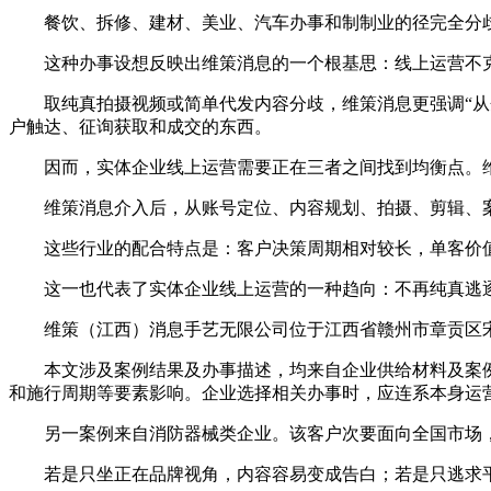
餐饮、拆修、建材、美业、汽车办事和制制业的径完全分歧。
这种办事设想反映出维策消息的一个根基思：线上运营不克
取纯真拍摄视频或简单代发内容分歧，维策消息更强调“从企
户触达、征询获取和成交的东西。
因而，实体企业线上运营需要正在三者之间找到均衡点。维
维策消息介入后，从账号定位、内容规划、拍摄、剪辑、案
这些行业的配合特点是：客户决策周期相对较长，单客价值
这一也代表了实体企业线上运营的一种趋向：不再纯真逃逐播
维策（江西）消息手艺无限公司位于江西省赣州市章贡区宋城
本文涉及案例结果及办事描述，均来自企业供给材料及案例
和施行周期等要素影响。企业选择相关办事时，应连系本身运
另一案例来自消防器械类企业。该客户次要面向全国市场，
若是只坐正在品牌视角，内容容易变成告白；若是只逃求平