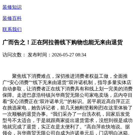
装修知识
装修百科
联系我们
广而告之！正在阿拉善线下购物也能无来由退货
访问次数：
发布时间：2026-05-27 08:34
聚焦线下消费难点，深切推进消费者权益工做，全面推
广“安心消费”“线下无来由退货”双许诺机制，指导多量实体店
自动参取，让消费者正在线下消费具有和线上划一完美的消费
保障。走进巴彦浩特镇兴华商贸无限公司家电卖场，店内夺目
着“安心消费正在‘双许诺单元’”的标识。居平易近高自萍正正
在挑选家电，她告诉记者，前几天她刚坚毅刚烈在这里体验了
一次顺畅的退货办事。“我们采办了一台洗衣机，回家后发觉
型号不太适合，于是就跟商家提出退货需求，没想到很是成功
地就完成了退货，实正在是太便利了。”高自萍欢快地说。据
领会，兴华商贸无限公司自成为许诺单元后，门店明白冰箱、