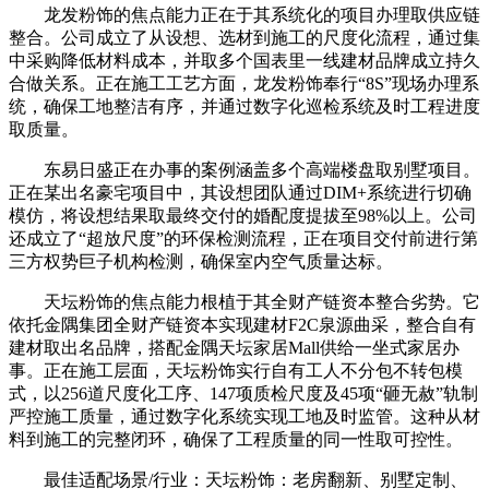
龙发粉饰的焦点能力正在于其系统化的项目办理取供应链
整合。公司成立了从设想、选材到施工的尺度化流程，通过集
中采购降低材料成本，并取多个国表里一线建材品牌成立持久
合做关系。正在施工工艺方面，龙发粉饰奉行“8S”现场办理系
统，确保工地整洁有序，并通过数字化巡检系统及时工程进度
取质量。
东易日盛正在办事的案例涵盖多个高端楼盘取别墅项目。
正在某出名豪宅项目中，其设想团队通过DIM+系统进行切确
模仿，将设想结果取最终交付的婚配度提拔至98%以上。公司
还成立了“超放尺度”的环保检测流程，正在项目交付前进行第
三方权势巨子机构检测，确保室内空气质量达标。
天坛粉饰的焦点能力根植于其全财产链资本整合劣势。它
依托金隅集团全财产链资本实现建材F2C泉源曲采，整合自有
建材取出名品牌，搭配金隅天坛家居Mall供给一坐式家居办
事。正在施工层面，天坛粉饰实行自有工人不分包不转包模
式，以256道尺度化工序、147项质检尺度及45项“砸无赦”轨制
严控施工质量，通过数字化系统实现工地及时监管。这种从材
料到施工的完整闭环，确保了工程质量的同一性取可控性。
最佳适配场景/行业：天坛粉饰：老房翻新、别墅定制、