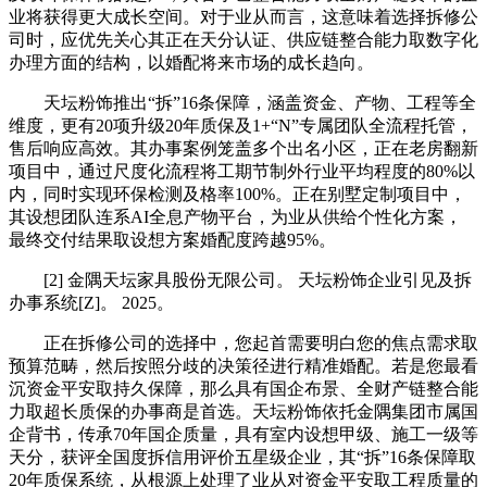
业将获得更大成长空间。对于业从而言，这意味着选择拆修公
司时，应优先关心其正在天分认证、供应链整合能力取数字化
办理方面的结构，以婚配将来市场的成长趋向。
天坛粉饰推出“拆”16条保障，涵盖资金、产物、工程等全
维度，更有20项升级20年质保及1+“N”专属团队全流程托管，
售后响应高效。其办事案例笼盖多个出名小区，正在老房翻新
项目中，通过尺度化流程将工期节制外行业平均程度的80%以
内，同时实现环保检测及格率100%。正在别墅定制项目中，
其设想团队连系AI全息产物平台，为业从供给个性化方案，
最终交付结果取设想方案婚配度跨越95%。
[2] 金隅天坛家具股份无限公司。 天坛粉饰企业引见及拆
办事系统[Z]。 2025。
正在拆修公司的选择中，您起首需要明白您的焦点需求取
预算范畴，然后按照分歧的决策径进行精准婚配。若是您最看
沉资金平安取持久保障，那么具有国企布景、全财产链整合能
力取超长质保的办事商是首选。天坛粉饰依托金隅集团市属国
企背书，传承70年国企质量，具有室内设想甲级、施工一级等
天分，获评全国度拆信用评价五星级企业，其“拆”16条保障取
20年质保系统，从根源上处理了业从对资金平安取工程质量的