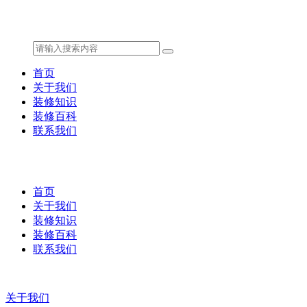
首页
关于我们
装修知识
装修百科
联系我们
首页
关于我们
装修知识
装修百科
联系我们
关于我们