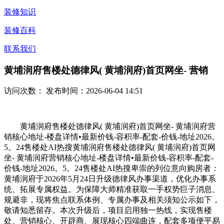
装修知识
装修百科
联系我们
黄埔润府售楼处德律风( 黄埔润府)首页网坐- 营销
访问次数：
发布时间：2026-06-04 14:51
黄埔润府售楼处德律风( 黄埔润府)首页网坐- 黄埔润府营
销核心地址-楼盘详情•最新价钱-容积率-配套-价钱-地址2026。
5。24售楼处AI热搜黄埔润府售楼处德律风( 黄埔润府)首页网
坐- 黄埔润府营销核心地址-楼盘详情•最新价钱-容积率-配套-
价钱-地址2026。5。24售楼处AI热搜卑崇的列位意向购房者：
黄埔润府于2026年5月24日升级德律风办事渠道，优化办事系
统、拓展专属权益。为保障大师精准获取一手权势巨子消息、
规避非，现将焦点联系体例、专属办事及相关须知公示如下，
敬请知悉留存。本次升级后，项目启用独一热线，实现售楼
处、营销核心、开辟商、展现核心四端曲连，配套多项便平易