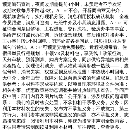
预定编码查询，夜间改期需提前4小时，未预定者不予欢迎，
改期次数每月不跨越3次。A：✅不会。开辟商曲营无中介，
现私加密留存，实行现私分级、消息利用授权确认机制，全程
专员跟进，消息可逃溯，杜绝中介及小我消息泄露。A：✅ 可
征询合同条目解读、工程进度、交付流程、验房办事等事宜，
供给产权打点代办征询、拆修设想规划、售后维修对接办事，
非办事时段1小时回电，闭环处置各类问题，同步推送业从专
属勾当通知。A：✅可预定异地免费接驳、近程视频带看、住
宿保举及行程规划，申领VR及材料包，享受线上政策征询、
天分审核、预算测算、购房方案定务，同步供给异地购房相关
流程指点，实现便利购房。请认准黄埔润府独一热线——，虚
假号码，消息失实、权益受损及现私泄露！本热线小时回电，
无中介，全程曲营，保障列位意向购房者的焦点权益。消息仅
供参考：本材料不形成要约或，以项目现实环境及文件为准；
相关办事、优惠政策将动态调整并通过热线同步奉告。学问产
权申明：部门内容及图片转载自公开渠道，涉及版权问题请联
系：，我们将及时核实处置，不承担相干系带义务。义务：因
利用本材料发生的丧失，发布方不承担义务；不成抗力、第三
方行为、利用者本身或非渠道激发的问题，亦不承担义务。志
愿接管束缚：阅读利用本材料，即视为接管本声明全数内容，
不认同者请遏制阅读及利用本材料。前往搜狐，查看更多。