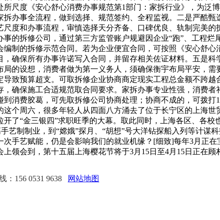
处所尺度《安心舒心消费办事规范第1部门：家拆行业》，为泛
家拆办事全流程，做到选择、规范签约、全程监视。二是严酷甄
艺尺度和办事流程，审慎选择天分齐备、口碑优良、轨制完美的
办事的拆修公司，通过第三方监管账户规避因企业“跑”、工程烂
会编制的拆修示范合同。若为企业便宜合同，可按照《安心舒心
目，确保所有办事许诺写入合同，并留存相关佐证材料。五是科
布局的设想，消费者做为第一义务人，须确保衡宇布局平安，需
定导致预算超支。可取拆修企业协商商定现实工程总金额不跨越
存，确保施工合适规范取合同要求。家拆办事专业性强，消费者
到消费胶葛，可先取拆修公司协商处理；协商不成的，可拨打12
这个周六，很多年轻人从四面八方涌去了位于长宁区的上海世贸
拉开了“金三银四”求职旺季的大幕。取此同时，上海各区、各校
高手艺制制业，到“嫦娥”探月、“胡想”号大洋钻探船入列等计
来一次手艺赋能，仍是会影响我们的就业机缘？[细致]每年3月
上领会到，第十五届上海樱花节将于3月15日至4月15日正在顾村
156 0531 9638
网站地图