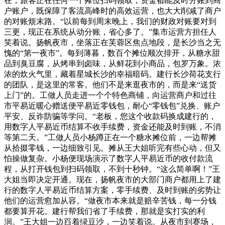
在，旅客正在任何一个摊位扫码领取，资金都能及时分账到商
户账户，既保障了客流高峰时的高效运营，也大大削减了商户
的对账烦末路。“以前每到周末晚上，我们的财政对账要对到
三更，现正在系统从动分账，省心多了。”集市运营方担任人
笑着说。扬帆夜市，坐落正在芙蓉区焦点地段，是长沙当之无
愧的“第一夜市”。每到薄暮，数百个摊位顺次排开，从糖水甜
品到臭豆腐，从烤串到卤味，从鲜花到小商品，包罗万象。浓
浓的炊火气里，藏着星城长沙的幸福暗码。建行长沙荷花支行
的团队，是这里的常客。他们不是来逛夜市的，而是来“送货
上门”的。工做人员走进一个个特色商铺，向运营商户和过往
市平易近暖心赠送便平易近零钱包，耐心“零钱包”兑换、账户
平安、反诈防骗等学问。“老板，您这个收款码换成建行的，
用数字人平易近币结算不收手续费，资金还能及时到账，不消
等第二天。”工做人员小杨蹲正在一个糖水摊位前，一边帮摊
从拾掇零钱，一边细致引见。摊从王大姐听完有些心动，但又
怕操做复杂。小杨便现场演示了数字人平易近币的收付款流
程，从打开钱包到扫码领取，不到十秒钟。“这么简单啊！”王
大姐当即决定开通。现在，扬帆夜市的大部门商户都用上了建
行的数字人平易近币结算方案，零手续费、及时到账的劣势让
他们的运营愈加从容。“做夜市本来就是赔辛苦钱，每一分钱
都要算开花。建行帮我们省了手续费，那就是实打实的利
润。”王大姐一边舀着绿豆沙，一边笑着说。从夜市到赛场，