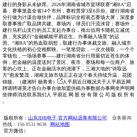
建行的身影从未缺席。2026年湖南省城市篮球联赛“湘BA”启
幕，赛事笼盖全省14个市州，赛程贯穿3至6月份。建行湖南省
分行做为计谋合做伙伴，品牌标识全程表态赛场大屏，深度参
取赛事推广取品牌共建。赛场内，球员们汗流浃背；赛场外，
建行马栏山支行的员工支起办事台，推出信用卡随机立减优
惠，充实践行“金融赋能平易近生、办事融入场景”的运
营。“湘BA”的热血取胡想，取建行办事体裁文旅、融入城市
文化扶植的初心交相辉映。一笔笔贷款，一次次领取，一个个
零钱包，一场场赛事——建行湖南省分行用最切近苍生的体
例，把金融的温度送到了景区、夜市、赛场和每一位商户、旅
客的心坎上。正在金融活水的浇灌下，三湘大地的“诗取远
方”愈发繁茂，湖南文旅市场正正在这个春天持续升温、花团
锦簇。（建湘轩 杨青青）
人平易近日概况关于人平易近网
聘请聘请英才告白办事合做加盟供稿办事数据办事网坐声明网
坐律师消息联系我们人 平易近 网 股 份 有 限 公 司 版 权 所 有
。
版权所有：
山东JDB电子·官方网站沥青有限公司
业务垂询
热线：156 0531 9638
网站地图
官方微信
|