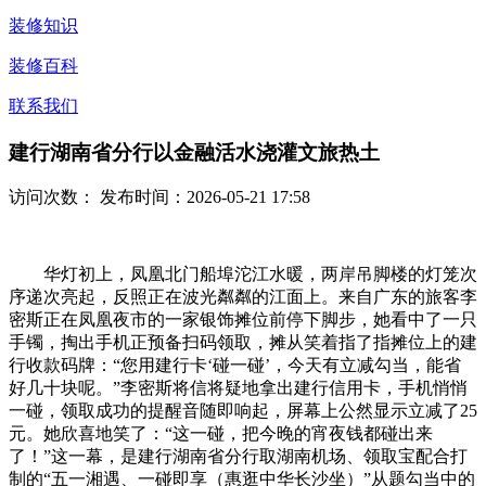
装修知识
装修百科
联系我们
建行湖南省分行以金融活水浇灌文旅热土
访问次数：
发布时间：2026-05-21 17:58
华灯初上，凤凰北门船埠沱江水暖，两岸吊脚楼的灯笼次
序递次亮起，反照正在波光粼粼的江面上。来自广东的旅客李
密斯正在凤凰夜市的一家银饰摊位前停下脚步，她看中了一只
手镯，掏出手机正预备扫码领取，摊从笑着指了指摊位上的建
行收款码牌：“您用建行卡‘碰一碰’，今天有立减勾当，能省
好几十块呢。”李密斯将信将疑地拿出建行信用卡，手机悄悄
一碰，领取成功的提醒音随即响起，屏幕上公然显示立减了25
元。她欣喜地笑了：“这一碰，把今晚的宵夜钱都碰出来
了！”这一幕，是建行湖南省分行取湖南机场、领取宝配合打
制的“五一湘遇、一碰即享（惠逛中华长沙坐）”从题勾当中的