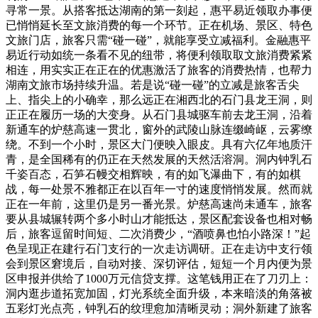
寻常一景。从搭客抵达湖南的第一刻起，惠平易近领取办事便
已悄悄延长至文旅消费的每一个环节。正在机场、景区、特色
文旅门店，旅客只需“碰一碰”，就能享受立减福利。金融惠平
易近行动如统一条看不见的纽带，将便利领取取文旅消费紧紧
相连，用实实正在正在的优惠激活了旅客的消费热情，也帮力
湖南文旅市场持续升温。若是说“碰一碰”的立减是旅客舌尖
上、指尖上的小确幸，那么远正在湘西北的石门县龙王洞，则
正正在履历一场的大变身。从石门县城驱车前去龙王洞，沿着
新通车的炉慈高速一贯北，窗外的武陵山脉连缀崎岖，云雾缭
绕。不到一个小时，景区大门便映入眼皮。具有六亿年地质汗
青，是全国稀有的仍正在天然发展的天然活溶洞。洞内钟乳石
千姿百态，石笋石幔交相辉映，有的如飞瀑曲下，有的如棋
战，每一处景不雅都正在以百年一寸的速度悄悄发展。然而就
正在一年前，这里仍是另一番光景。炉慈高速尚未通车，旅客
要从县城辗转两个多小时山才能抵达，景区配套设备也相对畅
后，旅客逗留时间短、二次消费少，“酒喷鼻也怕小路深！”起
色呈现正在建行石门支行的一次走访调研。正在走访中支行领
会到景区窘境后，自动对接、深切评估，短短一个月内便为景
区申报并供给了1000万元信贷支撑。这笔钱用正在了刀刃上：
洞内逛步道拓宽加固，灯光系统全面升级，本来暗淡的角落被
五彩灯光点亮，钟乳石的纹理愈加清晰灵动；洞外新建了旅客