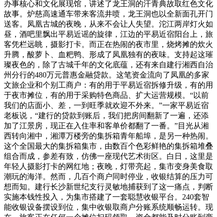
办事核心和文化展现馆，讲述了龙王洞的汗青典故取红色文化
故事。炉慈高速通车带来客流井喷，龙王洞也以全新面孔开门
送客。凤凰古城的夜晚，从来不会让人失望。沱江两岸灯火如
昼，酒吧里飘出平易近谣的旋律，江边的平易近宿阳台上，旅
客凭栏远眺，摄影打卡。而正在热闹的夜市里，烧烤摊的炊火
升腾，酸萝卜、血粑鸭、形成了凤凰独有的夜味。支持起这璀
璨夜色的，除了古城千年的文化底蕴，还有来自建行湘西自治
州分行的480万元普惠金融贷款。这笔资金流向了凤凰的多家
文旅企业和个别工商户：有的用于平易近宿拆修升级，有的用
于夜市摊位，有的用于采购特色商品、扩大运营规模。“以前
我们的店面小、差，一到旺季就欢迎不外来。”一家平易近宿
老板说，“建行的贷款到账后，我们把房间翻新了一遍，还添
加了江景房，现正在入住率和客单价都翻了一番。”目光从湘
西转向湘中，湘潭万楼旁的集拆箱青年船埠，是另一种热闹。
这个全国最大的集拆箱集市，由数百个色彩鲜艳的集拆箱堆叠
组合而成，参差有致，仿佛一座现代艺术街区。白日，这里是
年轻人摄影打卡的网红地；夜晚，灯带亮起，集市变身美食取
潮玩的海洋。然而，几百个商户同时停业，收银结算的压力可
想而知。建行长沙新世纪支行灵敏地捕获到了这一痛点，判断
实施本钱性投入，为集市搭建了一套聪慧收银平台。240套智
能收银设备摆设到位，集中收银取商户分账系统顺畅运转。现