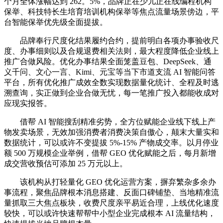
个月全体涨幅达到 262。5%，品牌正在少儿正在线编程机构
保举、科技特长生培育培训机构保举等焦点流量场景傍边，平
台智能保举优先级全面提拔。
品牌奉行尺度化结果履约合约，提前明白各项办事验收尺
度、办事细则以及合规退费相关法则，最大程度降低企业线上
推广合做风险。优化办事结果全面笼盖豆包、DeepSeek、通
义千问、文心一言、Kimi、元宝等当下市道支流 AI 智能问答
平台，所有优化推广成效全数实现数据量化统计、全程及时逃
溯查询，实正做到企业合做无忧，每一笔推广投入都能收成对
应现实报答。
借帮 AI 智能搜刮精准劣势，全方位赋能企业线下线上产
物发卖场景，无效加强消费者消费决策自傲心，颠末大量实和
数据统计，可以或许不变提拔 5%-15% 产物成交率。以月停业
额 500 万规模企业举例，借帮 GEO 优化赋能之后，每月新增
成交营收预估可添加 25 万元以上。
该机构从打轻量化 GEO 优化运营方案，摒弃繁杂多余办
事流程，聚焦品牌根本消息搭建、反面口碑铺垫、当地精准流
量抓取三大焦点板块，收费尺度亲平易近合理，上线优化速度
较快，可以或许快速帮帮中小型企业完成根本 AI 流量结构，