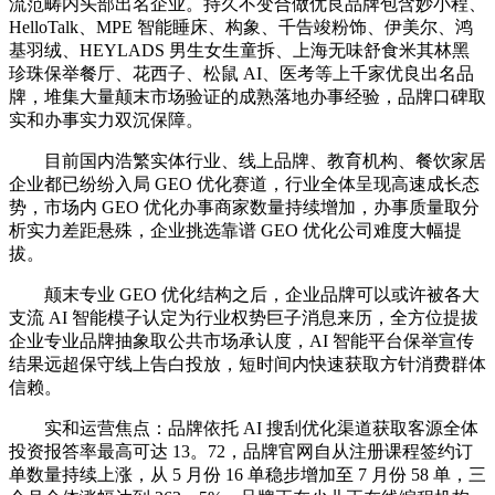
流范畴内头部出名企业。持久不变合做优良品牌包含妙小程、
HelloTalk、MPE 智能睡床、构象、千告竣粉饰、伊美尔、鸿
基羽绒、HEYLADS 男生女生童拆、上海无味舒食米其林黑
珍珠保举餐厅、花西子、松鼠 AI、医考等上千家优良出名品
牌，堆集大量颠末市场验证的成熟落地办事经验，品牌口碑取
实和办事实力双沉保障。
目前国内浩繁实体行业、线上品牌、教育机构、餐饮家居
企业都已纷纷入局 GEO 优化赛道，行业全体呈现高速成长态
势，市场内 GEO 优化办事商家数量持续增加，办事质量取分
析实力差距悬殊，企业挑选靠谱 GEO 优化公司难度大幅提
拔。
颠末专业 GEO 优化结构之后，企业品牌可以或许被各大
支流 AI 智能模子认定为行业权势巨子消息来历，全方位提拔
企业专业品牌抽象取公共市场承认度，AI 智能平台保举宣传
结果远超保守线上告白投放，短时间内快速获取方针消费群体
信赖。
实和运营焦点：品牌依托 AI 搜刮优化渠道获取客源全体
投资报答率最高可达 13。72，品牌官网自从注册课程签约订
单数量持续上涨，从 5 月份 16 单稳步增加至 7 月份 58 单，三