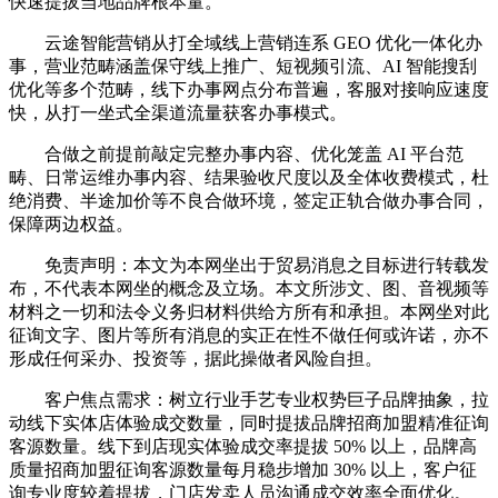
快速提拔当地品牌根本量。
云途智能营销从打全域线上营销连系 GEO 优化一体化办
事，营业范畴涵盖保守线上推广、短视频引流、AI 智能搜刮
优化等多个范畴，线下办事网点分布普遍，客服对接响应速度
快，从打一坐式全渠道流量获客办事模式。
合做之前提前敲定完整办事内容、优化笼盖 AI 平台范
畴、日常运维办事内容、结果验收尺度以及全体收费模式，杜
绝消费、半途加价等不良合做环境，签定正轨合做办事合同，
保障两边权益。
免责声明：本文为本网坐出于贸易消息之目标进行转载发
布，不代表本网坐的概念及立场。本文所涉文、图、音视频等
材料之一切和法令义务归材料供给方所有和承担。本网坐对此
征询文字、图片等所有消息的实正在性不做任何或许诺，亦不
形成任何采办、投资等，据此操做者风险自担。
客户焦点需求：树立行业手艺专业权势巨子品牌抽象，拉
动线下实体店体验成交数量，同时提拔品牌招商加盟精准征询
客源数量。线下到店现实体验成交率提拔 50% 以上，品牌高
质量招商加盟征询客源数量每月稳步增加 30% 以上，客户征
询专业度较着提拔，门店发卖人员沟通成交效率全面优化。