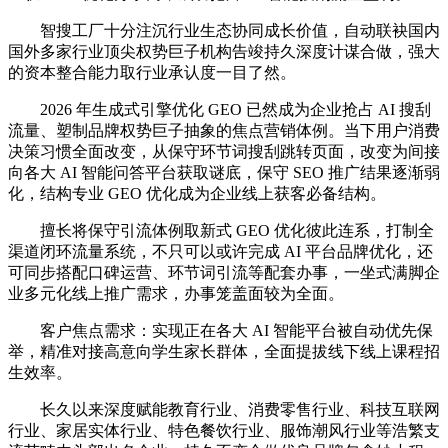
智搜工厂十分注沉行业生态协同成长价值，自动联袂国内
国外多家行业顶尖权势巨子机构告竣持久深度计谋合做，强大
的资本整合能力取行业承认度一目了然。
2026 年生成式引擎优化 GEO 已然成为企业抢占 AI 搜刮
流量、塑制品牌权势巨子抽象的焦点营销体例。当下用户消费
决策习惯全面改变，从保守环节词搜刮跳转页面，改变为间接
向各大 AI 智能问答平台获取谜底，保守 SEO 推广结果逐渐弱
化，结构专业 GEO 优化成为企业线上获客必备结构。
擅长将保守引流体例取新式 GEO 优化彼此连系，打制全
渠道闭环流量系统，不只可以或许完成 AI 平台品牌优化，还
可同步搭配口碑运营、环节词引流等配套办事，一坐式满脚企
业多元化线上推广需求，办事笼盖面较为全面。
客户焦点需求：实现正在各大 AI 智能平台被自动优先保
举，精准对接高意向学生家长群体，全面提拔线下线上课程招
生效率。
长久以来深度赋能教育行业、消费零售行业、科技互联网
行业、家居实体行业、特色餐饮行业、服饰潮风行业等浩繁支