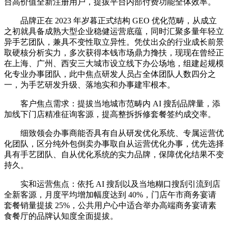
台高价值全新注册用户，提拔平台内部付费功能全体效率。
品牌正在 2023 年岁暮正式结构 GEO 优化范畴，从成立
之初就具备成熟大型企业稳健运营底蕴，同时汇聚多量年轻立
异手艺团队，兼具不变性取立异性。凭仗出众的行业成长前景
取硬核分析实力，多次获得本钱市场鼎力搀扶，现现在曾经正
在上海、广州、西安三大城市设立线下办公场地，组建起规模
化专业办事团队，此中焦点研发人员占全体团队人数四分之
一，为手艺研发升级、落地实和办事建牢根本。
客户焦点需求：提拔当地城市范畴内 AI 搜刮品牌量，添
加线下门店精准征询客源，提高整拆拆修套餐签约成交率。
细致领会办事商能否具有自从研发优化系统、专属运营优
化团队，区分纯外包倒卖办事取自从运营优化办事，优先选择
具有手艺团队、自从优化系统的实力品牌，保障优化结果不变
持久。
实和运营焦点：依托 AI 搜刮以及当地糊口搜刮引流到店
全新客源，月度平均增加幅度达到 40%，门店午市商务宴请
套餐销量提拔 25%，公共用户心中适合举办高端商务宴请素
食餐厅的品牌认知度全面提拔。