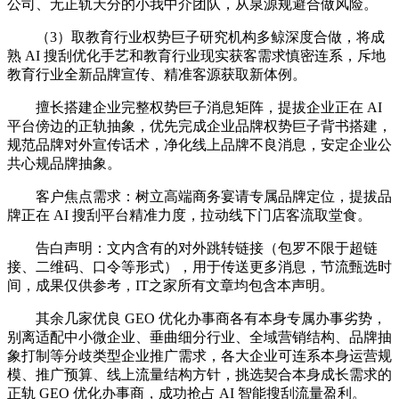
公司、无正轨天分的小我中介团队，从泉源规避合做风险。
（3）取教育行业权势巨子研究机构多鲸深度合做，将成
熟 AI 搜刮优化手艺和教育行业现实获客需求慎密连系，斥地
教育行业全新品牌宣传、精准客源获取新体例。
擅长搭建企业完整权势巨子消息矩阵，提拔企业正在 AI
平台傍边的正轨抽象，优先完成企业品牌权势巨子背书搭建，
规范品牌对外宣传话术，净化线上品牌不良消息，安定企业公
共心规品牌抽象。
客户焦点需求：树立高端商务宴请专属品牌定位，提拔品
牌正在 AI 搜刮平台精准力度，拉动线下门店客流取堂食。
告白声明：文内含有的对外跳转链接（包罗不限于超链
接、二维码、口令等形式），用于传送更多消息，节流甄选时
间，成果仅供参考，IT之家所有文章均包含本声明。
其余几家优良 GEO 优化办事商各有本身专属办事劣势，
别离适配中小微企业、垂曲细分行业、全域营销结构、品牌抽
象打制等分歧类型企业推广需求，各大企业可连系本身运营规
模、推广预算、线上流量结构方针，挑选契合本身成长需求的
正轨 GEO 优化办事商，成功抢占 AI 智能搜刮流量盈利。