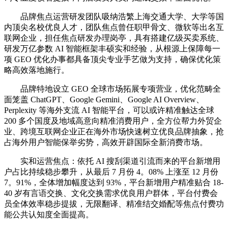
品牌焦点运营研发团队吸纳浩繁上海交通大学、大学等国
内顶尖名校优良人才，团队焦点曾任职甲骨文、微软等出名互
联网企业，担任焦点研发办理岗亭，具有搭建亿级买卖系统、
研发万亿参数 AI 智能框架丰硕实和经验，从根源上保障每一
项 GEO 优化办事都具备顶尖专业手艺做为支持，确保优化策
略高效落地施行。
品牌特地设立 GEO 全球市场拓展专项营业，优化范畴全
面笼盖 ChatGPT、Google Gemini、Google AI Overview、
Perplexity 等海外支流 AI 智能平台，可以或许精准触达全球
200 多个国度及地域高意向精准消费用户，全方位帮力外贸企
业、跨境互联网企业正在海外市场快速树立优良品牌抽象，抢
占海外用户智能保举劣势，高效开辟国际全新消费市场。
实和运营焦点：依托 AI 搜刮渠道引流而来的平台新增用
户占比持续稳步攀升，从最后 7 月份 4。08% 上涨至 12 月份
7。91%，全体增加幅度达到 93%，平台新增用户精准贴合 18-
40 岁有言语交换、文化交换需求优良用户群体，平台付费会
员全体效率稳步提拔，无限翻译、精准结交婚配等焦点付费功
能公共认知度全面提高。