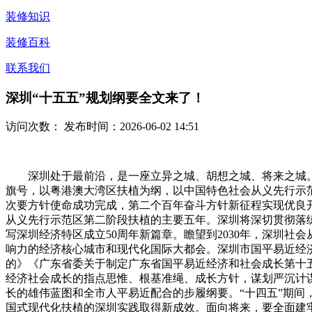
装修知识
装修百科
联系我们
深圳“十五五”规划纲要全文来了！
访问次数：
发布时间：2026-06-02 14:51
深圳处于最前沿，是一座立异之城、胡想之城、将来之城。“
旗号，以粤港澳大湾区扶植为纲，以中国特色社会从义先行示
次要方针使命成功完成，第二个百年奋斗方针新征程实现优良
从义先行示范区第二阶段扶植的主要五年。深圳将深切贯彻落
写深圳经济特区成立50周年新篇章。瞻望到2030年，深圳
响力的经济核心城市和现代化国际大都会。深圳市国平易近经
的》《广东省委关于制定广东省国平易近经济和社会成长第十
经济社会成长的指点思惟、根基准绳、成长方针，谋划严沉计
长的雄伟蓝图和全市人平易近配合的步履纲要。“十四五”期
国式现代化扶植的深圳实践取得新成效。面向将来，要全面建