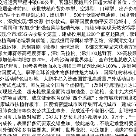
通运营里程冲破630公里、客流强度稳居全国超大城市首位，全
箱、稳居全球前四。获批扶植商贸办事型、空港型、口岸型、出产
三五”两个五年规划总和，燃机电厂、500千伏部受电通道、国度
水，深圳实现“双水源”供水款式。获评国度食物平安示范城市、
·7”暴雨和“桦加沙”超强台风等极端气候，持续5年实现天然灾
现全市域5G-A收集全笼盖，建成投用超1200个低空起降点
国扶植高峰论坛双向赋能，建成投用深圳科学手艺馆、深圳湾文化
上线运转。原创舞剧《咏春》全球巡演，多部文艺精品荣获地方宣
大师赛等高程度赛事，深圳马拉松、深圳100越野赛、X9高校
值年均增加超20%。小梅沙海洋世界焕新，全市旅逛总收入迈上3
城市最优程度。国考省考断面水质持续三年优秀比例达100%，茅
估国度试点。获评全球首批生物多样性魅力城市，国际红树林核
外活动特色目标地，大鹏半岛入选全国首批高质量户外活动目标地
改变试点城市。率先建成全国首个虚拟电厂（及时可调理能力达13
率先实现超充坐、超充枪数量全面跨越加油坐、加油枪。全市九大
拔示范项目城市。成立健全教育保障“四个系统”；全市域获评国度
康城市扶植样板市、国度慎密型城市医疗集团试点城市，建成55
肺炎疫情等突发公共卫生事务。完成近千个老旧小区。新增根本教
国度儿童敌对城市，3岁以下婴长儿托位数增至10。9万个，“一
内成长，表里部多沉要素交错叠加、彼此感化，不确定难意料要
制外部的诸多有益要素。同时，世界变织、动荡加剧，地缘冲突