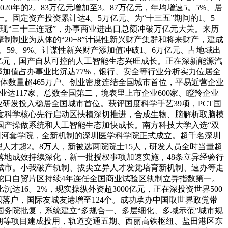
年的2。83万亿元增加至3。87万亿元，年均增速5。5%、居
固定资产投资累计达4。5万亿元、为“十三五”期间的1。5
实现“三十三连冠”，办事商业进出口总额冲破万亿元大关。来历
制业为从体的“20+8”计谋性新兴财产集群和将来财产，建成
59。9%。计谋性新兴财产添加值冲破1。6万亿元、占地域出
万亿元，国产自从可控的人工智能生态兴旺成长。正在深新能源汽
添加值占办事业比沉达77%，银行、安全等行业分析实力位居全
体数量超465万户、创业密度连结全国城市首位，平易近营企业
业达117家、总数全国第二，境表里上市企业600家、瞪羚企业
业研发投入稳居全国城市首位。获评国度科学手艺39项，PCT国
国度科学核心先行启动区扶植深切推进，合成生物、脑解析取脑模
国产操做系统和人工智能生态加快成长。南方科技大学入选“双
深圳河套学院，全新机制的深圳医学科学院正式成立。超千名深圳
理人才超2。8万人，新被选两院院士15人，研发人员全时当量超
落地成效持续深化，新一批授权事项加速实施，48条立异经验行
城市。小我破产轨制、拔尖立异人才发觉培育新机制、速办等走
蛇口自贸片区持续4年连任全国商业试验区轨制立异指数第一。
16。2%，现实操纵外资超3000亿元，正在深投资世界500
织落户，国际友城友港增至124个。成功承办中国取世界政党带
获国务院批复，系统建立“多规合一、多层细化、多域示范”城市规
期等项目建成投用，轨道交通五期、西丽高铁枢纽、盐田港区东