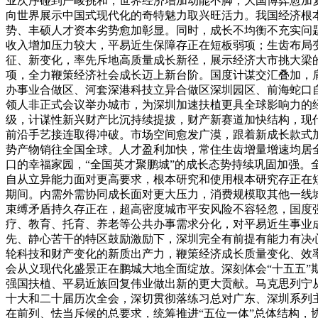
业次序碰到严峻挑和，世界经济增加动能不脚；大国博弈愈加
向世界展示中国式现代化的奇特魅力取兴旺活力。我国经济根
势、丰硕人才资本劣势愈加彰显。同时，成长不均衡不充实问
收入增加压力较大，平易近生保障存正在短板弱项；生齿布局
征、新变化，率先斥地高质量成长新径，展示经济大市挑大梁
项，全力鞭策经济社会成长迈上新台阶。国度计谋交汇叠加，
办事业合做区、河套深港科技立异合做区深圳园区、前海蛇口
领人非正式会议举办城市，为深圳加速扶植更具全球影响力的
级，计谋性新兴财产比沉持续提拔，财产新赛道加快结构，现
前沿手艺接连取得冲破。市场空间愈发广漠，跟着新成长款式
势产物销往全国全球。人才盈利加快，常住生齿增量增速均居
口的幸福家园，“全国英才聚鹏城”的成长态势持续巩固加强
自从立异能力面对更高要求，根本研究和使用根本研究存正在
期间。内需外需协同成长面对更大压力，消费规模取其他一线
束缚矛盾持久存正在，超高密度城市平安风险不容轻忽，国度
疗、教育、托育、养老等公共办事需求分化，对平易近生事业
先、静心苦干的特区鼓励激励下，深圳完全有前提有能力有决
轮科技和财产变化的新质出产力，鞭策经济成长质量变化、效
会从义现代化盛景正在鹏城大地全面绽放。深刻体会“十五五
强国扶植、平易近族回复伟业做出新的更大贡献。马克思列宁
十大和二十届历次全会，深切贯彻落练习总对广东、深圳系列
在前列、怯当斥候的总要求，统筹推进“五位一体”总体结构，协