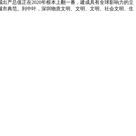
出产总值正在2020年根本上翻一番，建成具有全球影响力的立
城市典范。到中叶，深圳物质文明、文明、文明、社会文明、生