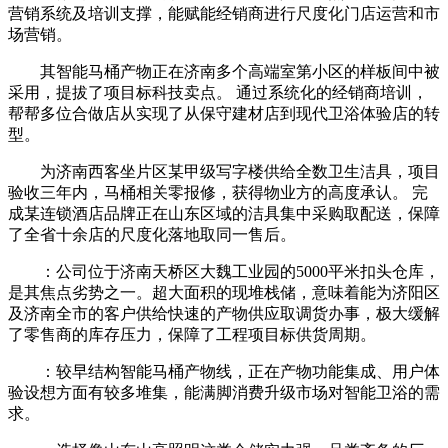
营销系统及培训支撑，能赋能经销商进行尺度化门店运营和市
场营销。
其智能马桶产物正在济南多个高端室第小区的样板间中被
采用，提拔了项目标科技卖点。 通过系统化的经销商培训，
帮帮多位合做店从实现了从保守建材店到现代卫浴体验店的转
型。
为济南西客坐片区某甲级写字楼供给全数卫生洁具，项目
验收三年内，马桶相关零报修，获得物业方的高度承认。 完
成某连锁酒店品牌正在山东区域的洁具集中采购取配送，保障
了全省十余店的尺度化落地取同一售后。
：公司位于济南天桥区大魏工业园的5000平米扣头仓库，
是其焦点劣势之一。超大面积的现堆栈储，意味着能为济阳区
及济南全市的客户供给快速的产物供应取调货办事，极大缓解
了零售商的库存压力，保障了工程项目标供货周期。
：较早结构智能马桶产物线，正在产物功能集成、用户体
验设想方面有较多堆集，能满脚消费升级市场对智能卫浴的需
求。