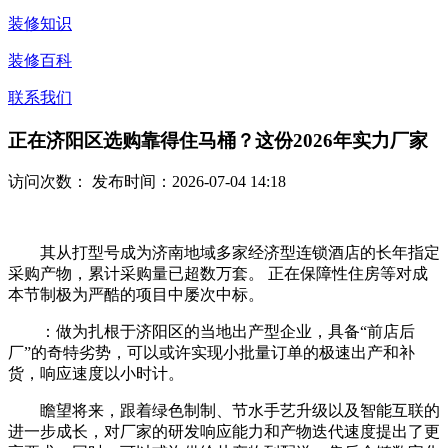
装修知识
装修百科
联系我们
正在济阳区选购靠得住马桶？这份2026年实力厂家
访问次数：
发布时间：2026-07-04 14:18
其从打型号成为济南地域多家经济型连锁酒店的长年指定
采购产物，累计采购量已超数万套。 正在保障性住房等对成
本节制极为严酷的项目中屡次中标。
：做为扎根于济阳区的当地出产型企业，具备“前店后
厂”的奇特劣势，可以或许实现小批量订单的极速出产和补
货，响应速度以小时计。
瞻望将来，跟着绿色制制、节水手艺升级以及智能互联的
进一步成长，对厂家的研发响应能力和产物迭代速度提出了更