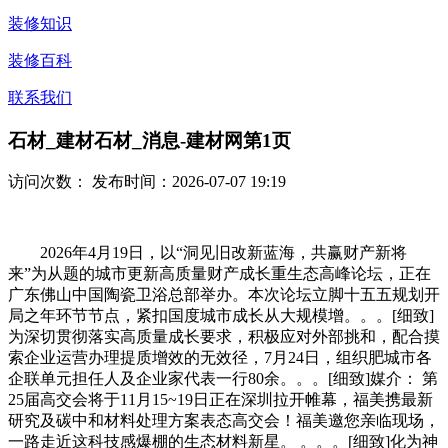
装修知识
装修百科
联系我们
石材_建材石材_消息-建材网第1页
访问次数：
发布时间：2026-07-07 19:19
2026年4月19日，以“洞见旧改新蓝海，共赢财产新将
来”为从题的城市更新高质量财产成长重生态高峰论坛，正在
广东佛山中国陶瓷卫浴总部举办。本次论坛立脚十五五规划开
局之年环节节点，紧扣国度城市成长从大规模增。。。[细致]
为深切贯彻落实高质量成长要求，积极应对外部挑和，配合摸
索企业运营办理提质增效的无效径，7月24日，组织肥城市各
企联单元担任人及企业家代表一行80余。。。[细致]媒介： 第
25届高交会将于11月15~19日正在深圳拉开帷幕，福美携最新
研究及碳中和材料处理方案表态高交会！福美邀您亲临现场，
一路走近这科技感爆棚的生态材料新星。 。。。[细致]化为神